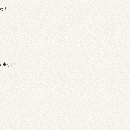
た！
倉庫など