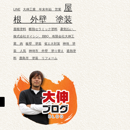
屋
LINE
大伸工業 年末年始 営業
根 外壁 塗装
屋根塗料
断熱セラミック塗料
暑気払い、
株式会社ダイシン、BBQ、有限会社大伸工
業、肉
板壁 塗装
省エネ対策
神埼 塗
装 人気
神埼市 外壁 塗り替え
遮熱塗
料
鹿島市 塗装 リフォーム