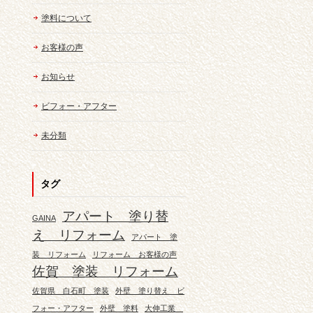
塗料について
お客様の声
お知らせ
ビフォー・アフター
未分類
タグ
アパート 塗り替
GAINA
え リフォーム
アパート 塗
装 リフォーム
リフォーム お客様の声
佐賀 塗装 リフォーム
佐賀県 白石町 塗装
外壁 塗り替え ビ
フォー・アフター
外壁 塗料
大伸工業